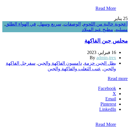
Read More
25
يناير
أعجوبة خالية من اللحوم
,
الوصفات
,
سريع وسهل
,
في الهواء الطلق
,
مسليه
,
مطبخ عيد الميلاد
مجلس جبن الفاكهة
16 فبراير، 2023
By
admin-trex
بطل الجبن حزمة
,
دامسون الفاكهة والجبن
,
سفرجل الفاكهة
والجبن
,
عنب الثعلب والفاكهة والجبن
Read more
Facebook
X
Email
Pinterest
LinkedIn
Read More