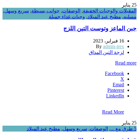
25
يناير
المقبلات والوجبات الخفيفة
,
الوصفات
,
جوانب بسيطة
,
سريع وسهل
,
مسليه
,
مطبخ عيد الميلاد
,
وجبات غداء جميلة
جبن الماعز وتوست التين اللزج
16 فبراير، 2023
By
admin-trex
لزجة التين المذاق
Read more
Facebook
X
Email
Pinterest
LinkedIn
Read More
25
يناير
5 طرق مع ...
,
الوصفات
,
سريع وسهل
,
مطبخ عيد الميلاد