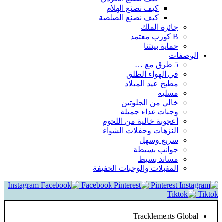
كيف نصنع الهلام
كيف نصنع الصلصة
جائزة الملك
B كورب معتمد
حماية بيئتنا
الوصفات
5 طرق مع …
في الهواء الطلق
مطبخ عيد الميلاد
مسليه
خالي من الجلوتين
وجبات غداء جميلة
أعجوبة خالية من اللحوم
النزهات وحفلات الشواء
سريع وسهل
جوانب بسيطة
مساند بسيط
المقبلات والوجبات الخفيفة
Instagram
Facebook
Pinterest
Tiktok
Tracklements Global