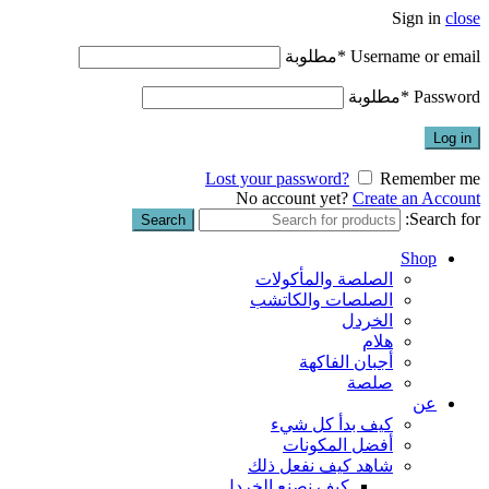
Sign in
close
Username or email
*
مطلوبة
Password
*
مطلوبة
Log in
Lost your password?
Remember me
No account yet?
Create an Account
Search for:
Search
Shop
الصلصة والمأكولات
الصلصات والكاتشب
الخردل
هلام
أجبان الفاكهة
صلصة
عن
كيف بدأ كل شيء
أفضل المكونات
شاهد كيف نفعل ذلك
كيف نصنع الخردل