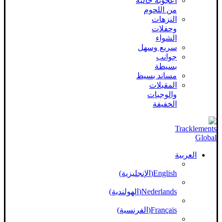
أعجوبة خالية
من اللحوم
النزهات
وحفلات
الشواء
سريع وسهل
جوانب
بسيطة
مساند بسيط
المقبلات
والوجبات
الخفيفة
العربية
English
(
الإنجليزية
)
Nederlands
(
الهولندية
)
Français
(
الفرنسية
)