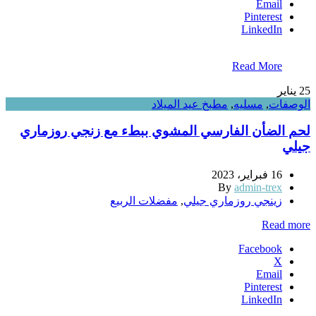
Email
Pinterest
LinkedIn
Read More
25
يناير
الوصفات
,
مسليه
,
مطبخ عيد الميلاد
لحم الضأن الفارسي المشوي ببطء مع زنجي روزماري
جيلي
16 فبراير، 2023
By
admin-trex
زينجي روزماري جيلي
,
مفضلات الربيع
Read more
Facebook
X
Email
Pinterest
LinkedIn