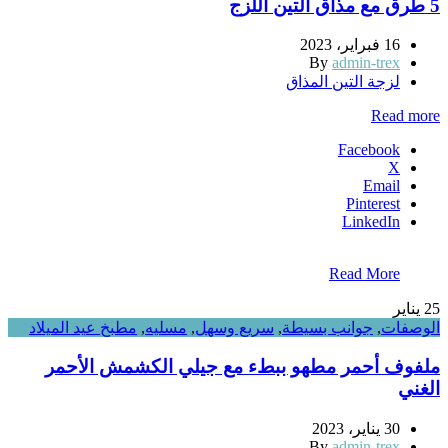
5 طرق مع مذاق التين اللزج
16 فبراير، 2023
By
admin-trex
لزجة التين المذاق
Read more
Facebook
X
Email
Pinterest
LinkedIn
Read More
25
يناير
الوصفات
,
جوانب بسيطة
,
سريع وسهل
,
مسليه
,
مطبخ عيد الميلاد
ملفوف أحمر مطهو ببطء مع جيلي الكشمش الأحمر
الغني
30 يناير، 2023
By
admin-trex