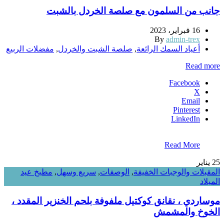
جانب من السلمون مع صلصة الخردل بالشبت
16 فبراير، 2023
By
admin-trex
أعياد السمك الرائعة
,
صلصة الشبت والخردل
,
مفضلات الربيع
Read more
Facebook
X
Email
Pinterest
LinkedIn
Read More
25
يناير
المقبلات والوجبات الخفيفة
,
الوصفات
,
سريع وسهل
,
مطبخ عيد
الميلاد
موساردي ، نقانق كوكتيل ملفوفة بلحم الخنزير المقدد ،
الخوخ والمشمش