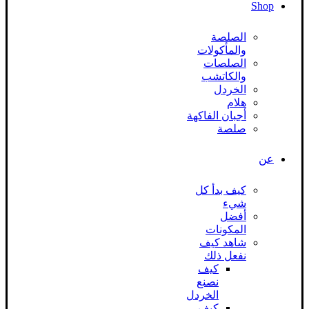
Shop
الصلصة
والمأكولات
الصلصات
والكاتشب
الخردل
هلام
أجبان الفاكهة
صلصة
عن
كيف بدأ كل
شيء
أفضل
المكونات
شاهد كيف
نفعل ذلك
كيف
نصنع
الخردل
كيف