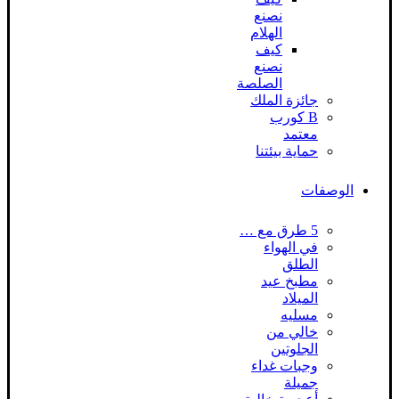
نصنع
الهلام
كيف
نصنع
الصلصة
جائزة الملك
B كورب
معتمد
حماية بيئتنا
الوصفات
5 طرق مع …
في الهواء
الطلق
مطبخ عيد
الميلاد
مسليه
خالي من
الجلوتين
وجبات غداء
جميلة