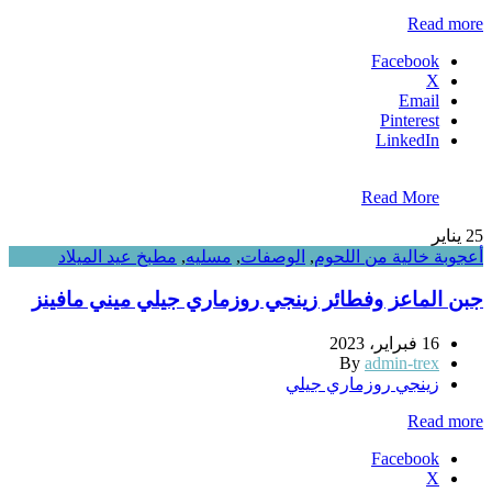
Read more
Facebook
X
Email
Pinterest
LinkedIn
Read More
25
يناير
أعجوبة خالية من اللحوم
,
الوصفات
,
مسليه
,
مطبخ عيد الميلاد
جبن الماعز وفطائر زينجي روزماري جيلي ميني مافينز
16 فبراير، 2023
By
admin-trex
زينجي روزماري جيلي
Read more
Facebook
X