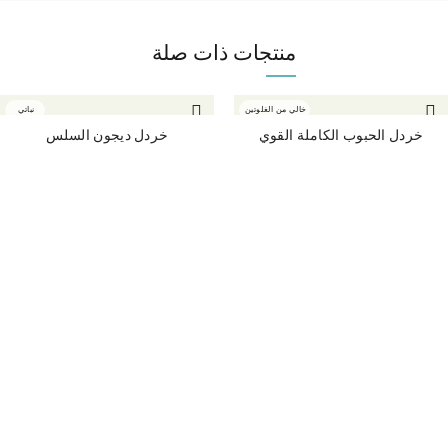
منتجات ذات صلة
خالي من الغلوتين
نباتي
خردل الحبوب الكاملة القوي
خردل ديجون السلس
نباتي
نباتي