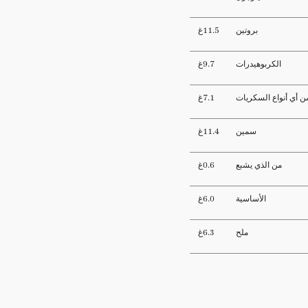
بروتين
11.5غ
الكربوهيدرات
9.7غ
ن أي أنواع السكريات
7.1غ
سمين
11.4غ
من الذي يشبع
0.6غ
الأساسية
6.0غ
ملح
6.3غ