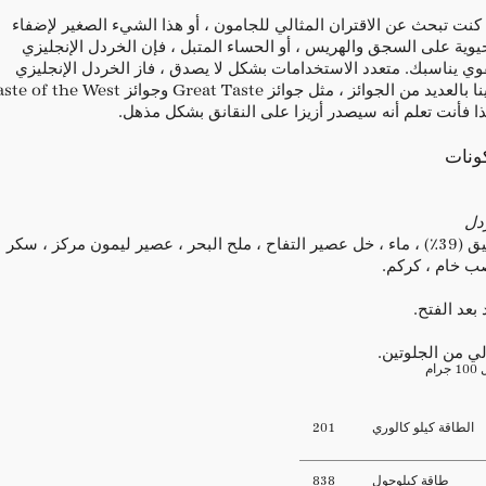
 كنت تبحث عن الاقتران المثالي للجامون ، أو هذا الشيء الصغير لإضفاء
يوية على السجق والهريس ، أو الحساء المتبل ، فإن الخردل الإنجليزي
وي يناسبك. متعدد الاستخدامات بشكل لا يصدق ، فاز الخردل الإنجليزي
لدينا بالعديد من الجوائز ، مثل جوائز Great Taste وجوائز  the West
ذا فأنت تعلم أنه سيصدر أزيزا على النقانق بشكل مذهل.
ونات
دل
دقيق (39٪) ، ماء ، خل عصير التفاح ، ملح البحر ، عصير ليمون مركز ، سكر
 خام ، كركم.
 بعد الفتح.
ي من الجلوتين.
جرام
الطاقة كيلو كالوري
201
طاقة كيلوجول
838